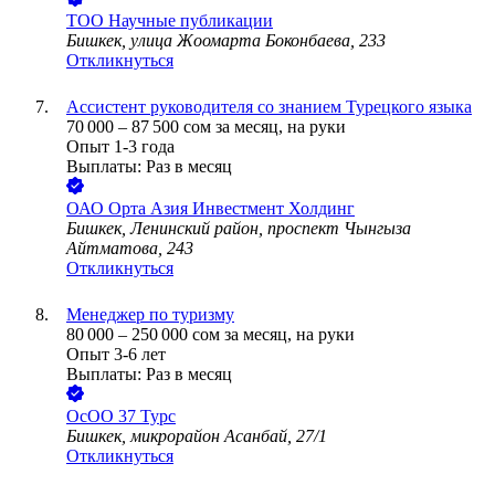
ТОО
Научные публикации
Бишкек, улица Жоомарта Боконбаева, 233
Откликнуться
Ассистент руководителя со знанием Турецкого языка
70 000
–
87 500
сом
за месяц,
на руки
Опыт 1-3 года
Выплаты: Раз в месяц
ОАО
Орта Азия Инвестмент Холдинг
Бишкек, Ленинский район, проспект Чынгыза
Айтматова, 243
Откликнуться
Менеджер по туризму
80 000
–
250 000
сом
за месяц,
на руки
Опыт 3-6 лет
Выплаты: Раз в месяц
ОсОО 37 Турс
Бишкек, микрорайон Асанбай, 27/1
Откликнуться