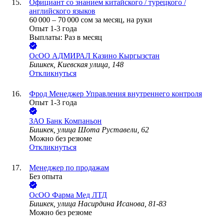
Официант со знанием китайского / турецкого /
английского языков
60 000
–
70 000
сом
за месяц,
на руки
Опыт 1-3 года
Выплаты: Раз в месяц
ОсОО АДМИРАЛ Казино Кыргызстан
Бишкек, Киевская улица, 148
Откликнуться
Фрод Менеджер Управления внутреннего контроля
Опыт 1-3 года
ЗАО
Банк Компаньон
Бишкек, улица Шота Руставели, 62
Можно без резюме
Откликнуться
Менеджер по продажам
Без опыта
ОсОО Фарма Мед ЛТД
Бишкек, улица Насирдина Исанова, 81-83
Можно без резюме