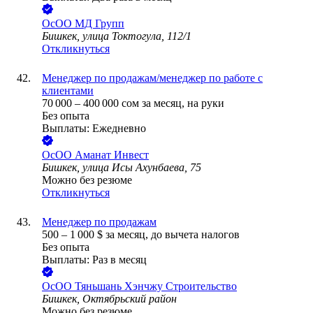
ОсОО МД Групп
Бишкек, улица Токтогула, 112/1
Откликнуться
Менеджер по продажам/менеджер по работе с
клиентами
70 000
–
400 000
сом
за месяц,
на руки
Без опыта
Выплаты: Ежедневно
ОсОО Аманат Инвест
Бишкек, улица Исы Ахунбаева, 75
Можно без резюме
Откликнуться
Менеджер по продажам
500
–
1 000
$
за месяц,
до вычета налогов
Без опыта
Выплаты: Раз в месяц
ОсОО Тяньшань Хэнчжу Строительство
Бишкек, Октябрьский район
Можно без резюме