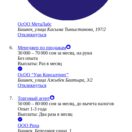
ОсОО МетаЛабс
Бишкек, улица Касыма Тыныстанова, 197/2
Откликнуться
Менеджер по продажам
30 000
–
70 000
сом
за месяц,
на руки
Без опыта
Выплаты: Раз в месяц
ОсОО “Уан Консалтинг”
Бишкек, улица Ажыбек Баатыра, 3/2
Откликнуться
Торговый агент
50 000
–
80 000
сом
за месяц,
до вычета налогов
Опыт 1-3 года
Выплаты: Два раза в месяц
ООО
Риха
Бишкек, Береговая улица, 1