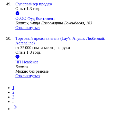
Супервайзер продаж
Опыт 1-3 года
ОсОО Фуд Континент
Бишкек, улица Джоомарта Боконбаева, 183
Откликнуться
Торговый представитель (Lay's, Агуша, Любимый,
Adrenaline)
от
35 000
сом
за месяц,
на руки
Опыт 1-3 года
ЧП Исабеков
Бишкек
Можно без резюме
Откликнуться
1
2
3
...