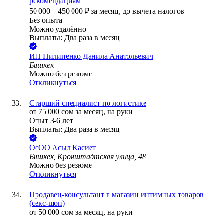
рекомендациям
50 000
–
450 000
₽
за месяц,
до вычета налогов
Без опыта
Можно удалённо
Выплаты: Два раза в месяц
ИП
Пилипенко Данила Анатольевич
Бишкек
Можно без резюме
Откликнуться
Старший специалист по логистике
от
75 000
сом
за месяц,
на руки
Опыт 3-6 лет
Выплаты: Два раза в месяц
ОсОО Асыл Касиет
Бишкек, Кронштадтская улица, 48
Можно без резюме
Откликнуться
Продавец-консультант в магазин интимных товаров
(секс-шоп)
от
50 000
сом
за месяц,
на руки