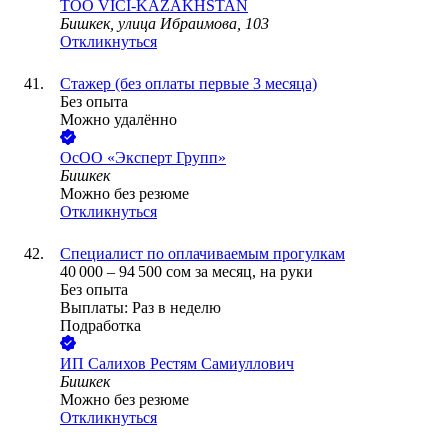
ТОО
VICI-KAZAKHSTAN
Бишкек, улица Ибраимова, 103
Откликнуться
Стажер (без оплаты первые 3 месяца)
Без опыта
Можно удалённо
ОсОО «Эксперт Групп»
Бишкек
Можно без резюме
Откликнуться
Специалист по оплачиваемым прогулкам
40 000
–
94 500
сом
за месяц,
на руки
Без опыта
Выплаты: Раз в неделю
Подработка
ИП
Салихов Рестям Самиуллович
Бишкек
Можно без резюме
Откликнуться