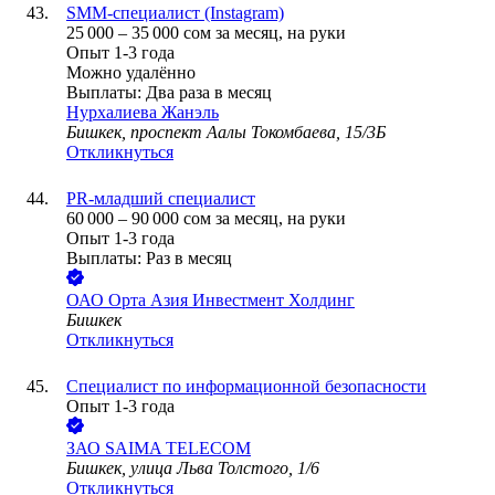
SMM-специалист (Instagram)
25 000
–
35 000
сом
за месяц,
на руки
Опыт 1-3 года
Можно удалённо
Выплаты: Два раза в месяц
Нурхалиева Жанэль
Бишкек, проспект Аалы Токомбаева, 15/3Б
Откликнуться
PR-младший специалист
60 000
–
90 000
сом
за месяц,
на руки
Опыт 1-3 года
Выплаты: Раз в месяц
ОАО
Орта Азия Инвестмент Холдинг
Бишкек
Откликнуться
Специалист по информационной безопасности
Опыт 1-3 года
ЗАО
SAIMA TELECOM
Бишкек, улица Льва Толстого, 1/6
Откликнуться