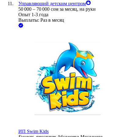
Управляющий детским центром
50 000
–
70 000
сом
за месяц,
на руки
Опыт 1-3 года
Выплаты: Раз в месяц
ИП
Swim Kids
Бишкек, проспект Абсамата Масалиева