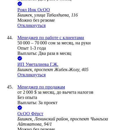
Роял Инк ОсОО
Бишкек, улица Табалдиева, 116
Можно без резюме
Откликнуться
Менеджер по работе с клиентами
50 000
–
70 000
сом
за месяц,
на руки
Опыт 1-3 года
Выплаты: Два раза в месяц
ИП
Уметалиева Г.Ж.
Бишкек, проспект Жибек-Жолу, 405
Откликнуться
Менеджер по продажам
от
2 000
$
за месяц,
до вычета налогов
Без опыта
Выплаты: За проект
ОсОО Фёрст
Бишкек, Ленинский район, проспект Чынгыза
Айтматова, 94/1
Можно без резюме