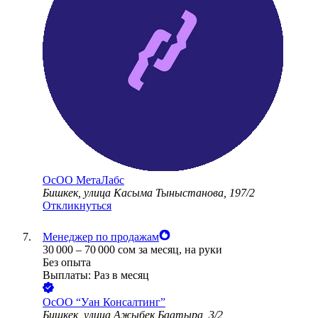
ОсОО МетаЛабс
Бишкек, улица Касыма Тыныстанова, 197/2
Откликнуться
Менеджер по продажам
30 000
–
70 000
сом
за месяц,
на руки
Без опыта
Выплаты: Раз в месяц
ОсОО “Уан Консалтинг”
Бишкек, улица Ажыбек Баатыра, 3/2