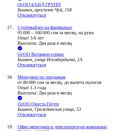
ОсОО БАНД ГРУПП
Бишкек, проспект Чуй, 158
Откликнуться
Супервайзер на фармканал
95 000
–
100 000
сом
за месяц,
на руки
Опыт 3-6 лет
Выплаты: Два раза в месяц
ОсОО Витамин-сервис
Бишкек, улица Игембердиева, 1А
Откликнуться
Менеджер по продажам
от
80 000
сом
за месяц,
до вычета налогов
Опыт 1-3 года
Выплаты: Два раза в месяц
ОсОО Онеста Групп
Бишкек, Гражданская улица, 53
Откликнуться
Офис-менеджер в девелоперскую компанию