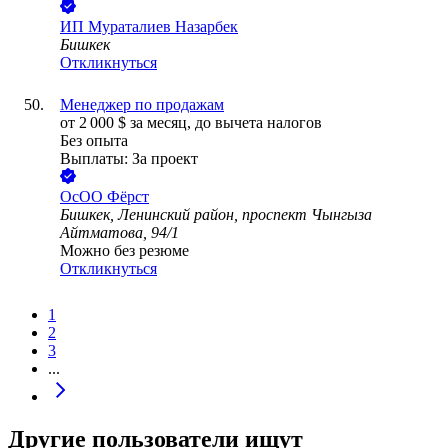
ИП
Мураталиев Назарбек
Бишкек
Откликнуться
Менеджер по продажам
от
2 000
$
за месяц,
до вычета налогов
Без опыта
Выплаты: За проект
ОсОО Фёрст
Бишкек, Ленинский район, проспект Чынгыза
Айтматова, 94/1
Можно без резюме
Откликнуться
1
2
3
...
Другие пользователи ищут