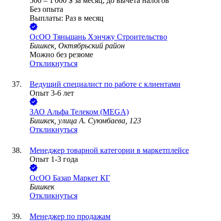
500
–
1 000
$
за месяц,
до вычета налогов
Без опыта
Выплаты: Раз в месяц
ОсОО Тяньшань Хэнчжу Строительство
Бишкек, Октябрьский район
Можно без резюме
Откликнуться
Ведущий специалист по работе с клиентами
Опыт 3-6 лет
ЗАО
Альфа Телеком (MEGA)
Бишкек, улица А. Суюмбаева, 123
Откликнуться
Менеджер товарной категории в маркетплейсе
Опыт 1-3 года
ОсОО Базар Маркет КГ
Бишкек
Откликнуться
Менеджер по продажам