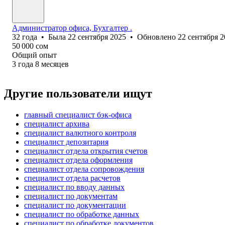
Администратор офиса, Бухгалтер .
32
года
•
Была
22 сентября 2025
•
Обновлено
22 сентября 
50 000
сом
Общий опыт
3
года
8
месяцев
Другие пользователи ищут
главный специалист бэк-офиса
специалист архива
специалист валютного контроля
специалист депозитария
специалист отдела открытия счетов
специалист отдела оформления
специалист отдела сопровождения
специалист отдела расчетов
специалист по вводу данных
специалист по документам
специалист по документации
специалист по обработке данных
специалист по обработке документов