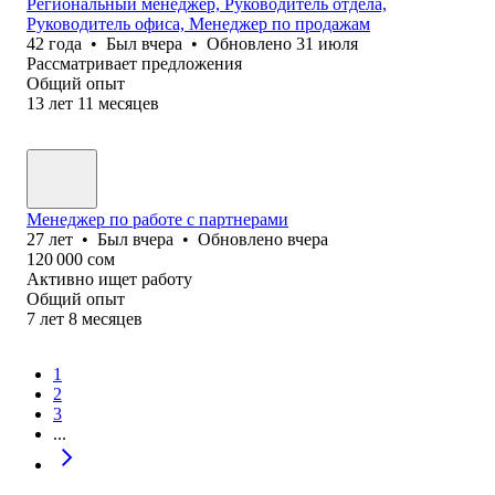
Региональный менеджер, Руководитель отдела,
Руководитель офиса, Менеджер по продажам
42
года
•
Был
вчера
•
Обновлено
31 июля
Рассматривает предложения
Общий опыт
13
лет
11
месяцев
Менеджер по работе с партнерами
27
лет
•
Был
вчера
•
Обновлено
вчера
120 000
сом
Активно ищет работу
Общий опыт
7
лет
8
месяцев
1
2
3
...