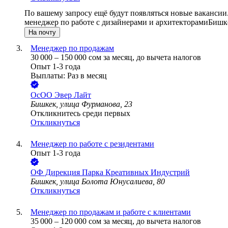
По вашему запросу ещё будут появляться новые вакансии
менеджер по работе с дизайнерами и архитекторами
Бишк
На почту
Менеджер по продажам
30 000
–
150 000
сом
за месяц,
до вычета налогов
Опыт 1-3 года
Выплаты: Раз в месяц
ОсОО Эвер Лайт
Бишкек, улица Фурманова, 23
Откликнитесь среди первых
Откликнуться
Менеджер по работе с резидентами
Опыт 1-3 года
ОФ Дирекция Парка Креативных Индустрий
Бишкек, улица Болота Юнусалиева, 80
Откликнуться
Менеджер по продажам и работе с клиентами
35 000
–
120 000
сом
за месяц,
до вычета налогов