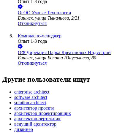
Опыт 1-3 года
ОсОО Умные Технологии
Бишкек, улица Тыналиева, 2/21
Откликнуться
Комплаенс-менеджер
Опыт 1-3 года
ОФ Дирекция Парка Креативных Индустрий
Бишкек, улица Болота Юнусалиева, 80
Откликнуться
Другие пользователи ищут
enterprise architect
software architect
solution architect
архитектор проекта
архитектор-проектировщик
архитектор-чертежник
ведущий архитектор
дизайнер