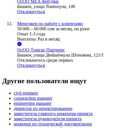
ОсОО МЕХ-КейДжи
Бишкек, улица Токтогула, 146
Откликнуться
Менеджер по работе с клиентами
50 000
–
60 000
сом
за месяц,
на руки
Опыт 1-3 года
Выплаты: Раз в месяц
ОсОО Тимско Партнерс
Бишкек, улица Дюйшёнкула Шопокова, 121/1
Откликнитесь среди первых
Откликнуться
Другие пользователи ищут
civil engineer
construction manager
engineering manager
директор по проектированию
заместитель главного инженера проекта
заместитель руководителя проекта
инженер по технической документации