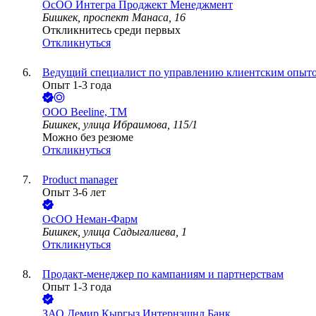
ОсОО Интегра Проджект Менеджмент
Бишкек, проспект Манаса, 16
Откликнитесь среди первых
Откликнуться
Ведущий специалист по управлению клиентским опыт
Опыт 1-3 года
ООО
Beeline, ТМ
Бишкек, улица Ибраимова, 115/1
Можно без резюме
Откликнуться
Product manager
Опыт 3-6 лет
ОсОО Неман-Фарм
Бишкек, улица Садыгалиева, 1
Откликнуться
Продакт-менеджер по кампаниям и партнерствам
Опыт 1-3 года
ЗАО
Демир Кыргыз Интернэшнл Банк