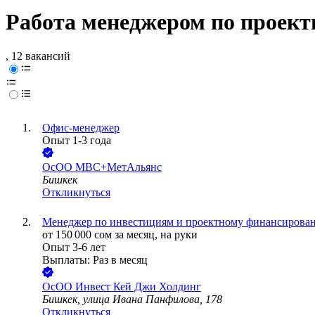
Работа менеджером по проек
, 12 вакансий
Офис-менеджер
Опыт 1-3 года
ОсОО МВС+МетАльянс
Бишкек
Откликнуться
Менеджер по инвестициям и проектному финансирова
от
150 000
сом
за месяц,
на руки
Опыт 3-6 лет
Выплаты: Раз в месяц
ОсОО Инвест Кей Джи Холдинг
Бишкек, улица Ивана Панфилова, 178
Откликнуться