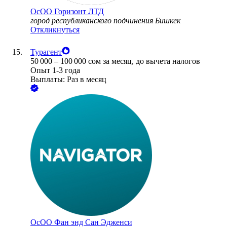
ОсОО Горизонт ЛТД
город республиканского подчинения Бишкек
Откликнуться
Турагент
50 000
–
100 000
сом
за месяц,
до вычета налогов
Опыт 1-3 года
Выплаты: Раз в месяц
ОсОО Фан энд Сан Эдженси