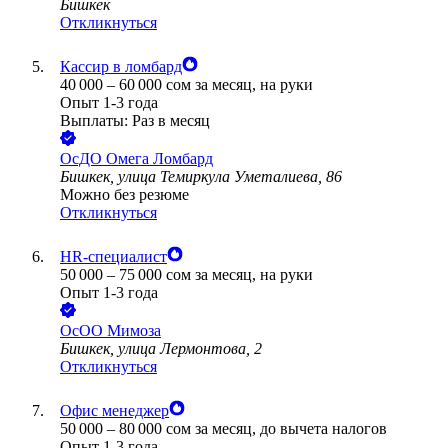
Бишкек
Откликнуться
Кассир в ломбард
40 000
–
60 000
сом
за месяц,
на руки
Опыт 1-3 года
Выплаты: Раз в месяц
ОсДО Омега Ломбард
Бишкек, улица Темиркула Уметалиева, 86
Можно без резюме
Откликнуться
HR-специалист
50 000
–
75 000
сом
за месяц,
на руки
Опыт 1-3 года
ОсОО Мимоза
Бишкек, улица Лермонтова, 2
Откликнуться
Офис менеджер
50 000
–
80 000
сом
за месяц,
до вычета налогов
Опыт 1-3 года