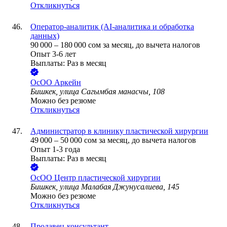
Откликнуться
Оператор-аналитик (AI-аналитика и обработка
данных)
90 000
–
180 000
сом
за месяц,
до вычета налогов
Опыт 3-6 лет
Выплаты: Раз в месяц
ОсОО Аркейн
Бишкек, улица Сагымбая манасчы, 108
Можно без резюме
Откликнуться
Администратор в клинику пластической хирургии
49 000
–
50 000
сом
за месяц,
до вычета налогов
Опыт 1-3 года
Выплаты: Раз в месяц
ОсОО Центр пластической хирургии
Бишкек, улица Малабая Джунусалиева, 145
Можно без резюме
Откликнуться
Продавец-консультант