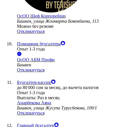
ОсОО Шеф Корпорейшн
Бишкек, улица Жоомарта Боконбаева, 113
Можно без резюме
Откликнуться
Помощник бухгалтера
Опыт 1-3 года
ОсОО АБМ Профи
Бишкек
Откликнуться
Бухгалтер-кассир
до
80 000
сом
за месяц,
до вычета налогов
Опыт 1-3 года
Выплаты: Раз в месяц
Анарбекова Аяна
Бишкек, улица Жусупа Турусбекова, 109/1
Откликнуться
Главный бухгалтер