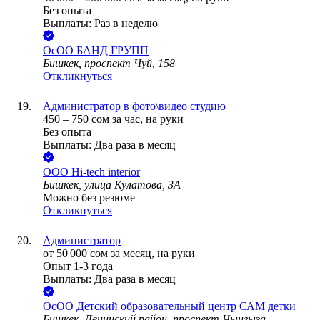
Без опыта
Выплаты: Раз в неделю
ОсОО БАНД ГРУПП
Бишкек, проспект Чуй, 158
Откликнуться
Администратор в фото\видео студию
450
–
750
сом
за час,
на руки
Без опыта
Выплаты: Два раза в месяц
ООО
Hi-tech interior
Бишкек, улица Кулатова, 3А
Можно без резюме
Откликнуться
Администратор
от
50 000
сом
за месяц,
на руки
Опыт 1-3 года
Выплаты: Два раза в месяц
ОсОО Детский образовательный центр САМ детки
Бишкек, Ленинский район, проспект Чынгыза