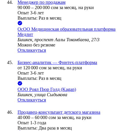
Менеджер по продажам
90 000
–
200 000
сом
за месяц,
на руки
Опыт 3-6 лет
Выплаты: Раз в месяц
ОсОО Медицинская образовательная платформа
Медлит
Бишкек, проспект Аалы Токомбаева, 27/3
Можно без резюме
Откликнуться
Бизнес-аналитик — Финтех-платформа
от
120 000
сом
за месяц,
на руки
Опыт 3-6 лет
Выплаты: Раз в месяц
ООО
Роял Пюр Голд (Kagan)
Бишкек, улица Сыдыкова
Откликнуться
Продавец-консультант детского магазина
40 000
–
60 000
сом
за месяц,
на руки
Опыт 1-3 года
Выплаты: Два раза в месяц