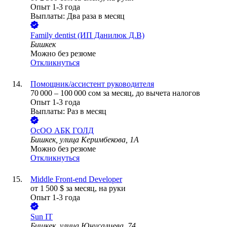
Опыт 1-3 года
Выплаты: Два раза в месяц
Family dentist (ИП Данилюк Д.В)
Бишкек
Можно без резюме
Откликнуться
Помощник/ассистент руководителя
70 000
–
100 000
сом
за месяц,
до вычета налогов
Опыт 1-3 года
Выплаты: Раз в месяц
ОсОО АБК ГОЛД
Бишкек, улица Керимбекова, 1А
Можно без резюме
Откликнуться
Middle Front-end Developer
от
1 500
$
за месяц,
на руки
Опыт 1-3 года
Sun IT
Бишкек, улица Юнусалиева, 74