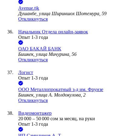
Avenue.tjk
Душанбе, улица Шириншох Шотемура, 59
Откликнуться
Начальник Отдела онлайн-заявок
Опыт 1-3 года
ОАО
БАКАЙ БАНК
Бишкек, улица Мичурина, 56
Откликнуться
Логист
Опыт 1-3 года
ООО
Металлопрокатный з-д им. Фрунзе
Бишкек, улица А. Молдокулова, 2
Откликнуться
Видеомонтажер
20 000
–
50 000
сом
за месяц,
на руки
Опыт 1-3 года
ИП
Самидинов А. Т