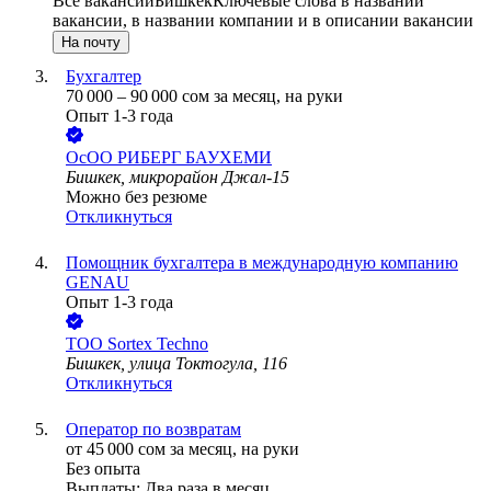
Все вакансии
Бишкек
Ключевые слова в названии
вакансии, в названии компании и в описании вакансии
На почту
Бухгалтер
70 000
–
90 000
сом
за месяц,
на руки
Опыт 1-3 года
ОсОО РИБЕРГ БАУХЕМИ
Бишкек, микрорайон Джал-15
Можно без резюме
Откликнуться
Помощник бухгалтера в международную компанию
GENAU
Опыт 1-3 года
ТОО
Sortex Techno
Бишкек, улица Токтогула, 116
Откликнуться
Оператор по возвратам
от
45 000
сом
за месяц,
на руки
Без опыта
Выплаты: Два раза в месяц