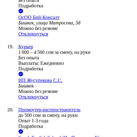
Без опыта
Подработка
ОсОО Бий-Консалт
Бишкек, улица Матросова, 58
Можно без резюме
Откликнуться
Курьер
1 000
–
4 500
сом
за смену,
на руки
Без опыта
Выплаты: Ежедневно
Подработка
ИП
Жусупекова С.С.
Бишкек
Можно без резюме
Откликнуться
Промоутер-распространитель
до
500
сом
за смену,
на руки
Опыт 1-3 года
Подработка