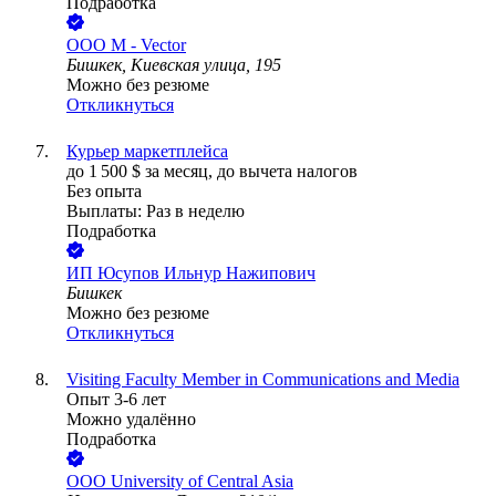
Подработка
ООО
M - Vector
Бишкек, Киевская улица, 195
Можно без резюме
Откликнуться
Курьер маркетплейса
до
1 500
$
за месяц,
до вычета налогов
Без опыта
Выплаты: Раз в неделю
Подработка
ИП
Юсупов Ильнур Нажипович
Бишкек
Можно без резюме
Откликнуться
Visiting Faculty Member in Communications and Media
Опыт 3-6 лет
Можно удалённо
Подработка
ООО
University of Central Asia