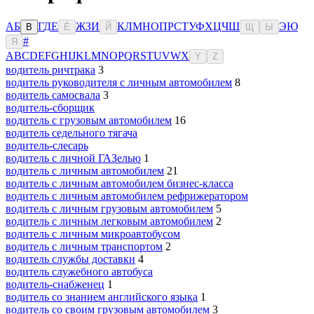
А
Б
Г
Д
Е
Ж
З
И
К
Л
М
Н
О
П
Р
С
Т
У
Ф
Х
Ц
Ч
Ш
Э
Ю
В
Ё
Й
Щ
Ы
#
Я
A
B
C
D
E
F
G
H
I
J
K
L
M
N
O
P
Q
R
S
T
U
V
W
X
Y
Z
водитель ричтрака
3
водитель руководителя с личным автомобилем
8
водитель самосвала
3
водитель-сборщик
водитель с грузовым автомобилем
16
водитель седельного тягача
водитель-слесарь
водитель с личной ГАЗелью
1
водитель с личным автомобилем
21
водитель с личным автомобилем бизнес-класса
водитель с личным автомобилем рефрижератором
водитель с личным грузовым автомобилем
5
водитель с личным легковым автомобилем
2
водитель с личным микроавтобусом
водитель с личным транспортом
2
водитель службы доставки
4
водитель служебного автобуса
водитель-снабженец
1
водитель со знанием английского языка
1
водитель со своим грузовым автомобилем
3