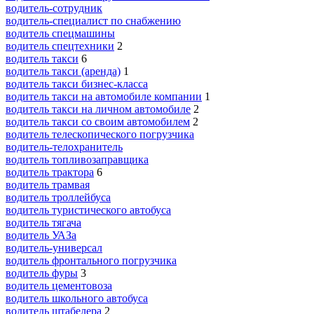
водитель-сотрудник
водитель-специалист по снабжению
водитель спецмашины
водитель спецтехники
2
водитель такси
6
водитель такси (аренда)
1
водитель такси бизнес-класса
водитель такси на автомобиле компании
1
водитель такси на личном автомобиле
2
водитель такси со своим автомобилем
2
водитель телескопического погрузчика
водитель-телохранитель
водитель топливозаправщика
водитель трактора
6
водитель трамвая
водитель троллейбуса
водитель туристического автобуса
водитель тягача
водитель УАЗа
водитель-универсал
водитель фронтального погрузчика
водитель фуры
3
водитель цементовоза
водитель школьного автобуса
водитель штабелера
2