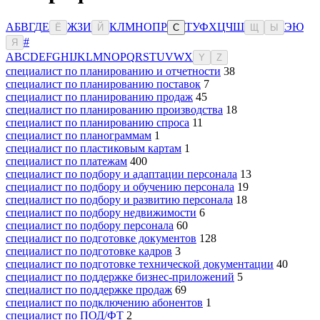
А
Б
В
Г
Д
Е
Ж
З
И
К
Л
М
Н
О
П
Р
Т
У
Ф
Х
Ц
Ч
Ш
Э
Ю
Ё
Й
С
Щ
Ы
#
Я
A
B
C
D
E
F
G
H
I
J
K
L
M
N
O
P
Q
R
S
T
U
V
W
X
Y
Z
специалист по планированию и отчетности
38
специалист по планированию поставок
7
специалист по планированию продаж
45
специалист по планированию производства
18
специалист по планированию спроса
11
специалист по планограммам
1
специалист по пластиковым картам
1
специалист по платежам
400
специалист по подбору и адаптации персонала
13
специалист по подбору и обучению персонала
19
специалист по подбору и развитию персонала
18
специалист по подбору недвижимости
6
специалист по подбору персонала
60
специалист по подготовке документов
128
специалист по подготовке кадров
3
специалист по подготовке технической документации
40
специалист по поддержке бизнес-приложений
5
специалист по поддержке продаж
69
специалист по подключению абонентов
1
специалист по ПОД/ФТ
2