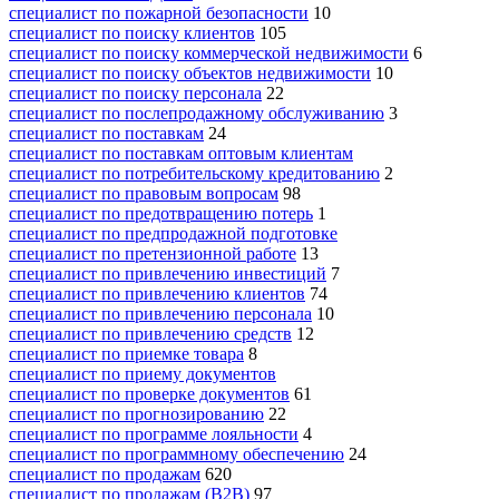
специалист по пожарной безопасности
10
специалист по поиску клиентов
105
специалист по поиску коммерческой недвижимости
6
специалист по поиску объектов недвижимости
10
специалист по поиску персонала
22
специалист по послепродажному обслуживанию
3
специалист по поставкам
24
специалист по поставкам оптовым клиентам
специалист по потребительскому кредитованию
2
специалист по правовым вопросам
98
специалист по предотвращению потерь
1
специалист по предпродажной подготовке
специалист по претензионной работе
13
специалист по привлечению инвестиций
7
специалист по привлечению клиентов
74
специалист по привлечению персонала
10
специалист по привлечению средств
12
специалист по приемке товара
8
специалист по приему документов
специалист по проверке документов
61
специалист по прогнозированию
22
специалист по программе лояльности
4
специалист по программному обеспечению
24
специалист по продажам
620
специалист по продажам (B2B)
97