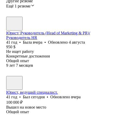
Другие резюме
Ещё 1 резюме
Юрист/ Руководитель (Head of Marketing & PR)/
Руководитель HR
41
год
•
Была
вчера
•
Обновлено
4 августа
950
$
Не ищет работу
Конкретные достижения
Общий опыт
9
лет
7
месяцев
Юрист, ведущий специалист.
41
год
•
Был
сегодня
•
Обновлено
вчера
100 000
₽
Вышел на новое место
Общий опыт