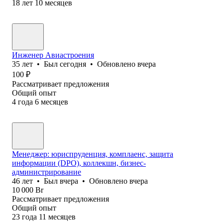
18
лет
10
месяцев
Инженер Авиастроения
35
лет
•
Был
сегодня
•
Обновлено
вчера
100
₽
Рассматривает предложения
Общий опыт
4
года
6
месяцев
Менеджер: юриспруденция, комплаенс, защита
информации (DPO), коллекшн, бизнес-
администрирование
46
лет
•
Был
вчера
•
Обновлено
вчера
10 000
Br
Рассматривает предложения
Общий опыт
23
года
11
месяцев