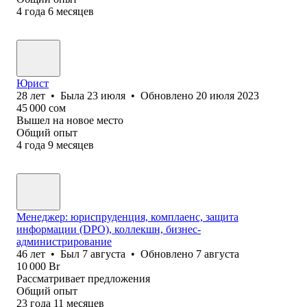
4
года
6
месяцев
Юрист
28
лет
•
Была
23 июля
•
Обновлено
20 июля 2023
45 000
сом
Вышел на новое место
Общий опыт
4
года
9
месяцев
Менеджер: юриспруденция, комплаенс, защита
информации (DPO), коллекшн, бизнес-
администрирование
46
лет
•
Был
7 августа
•
Обновлено
7 августа
10 000
Br
Рассматривает предложения
Общий опыт
23
года
11
месяцев