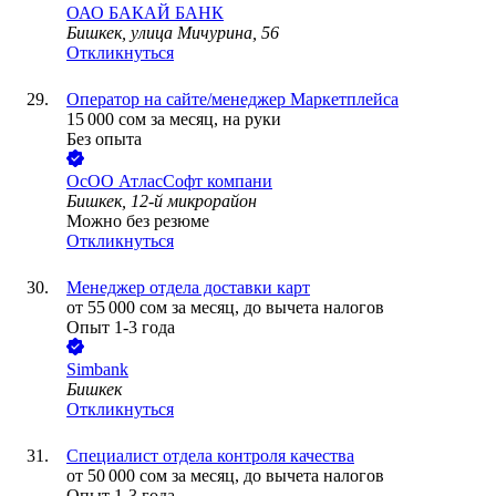
ОАО
БАКАЙ БАНК
Бишкек, улица Мичурина, 56
Откликнуться
Оператор на сайте/менеджер Маркетплейса
15 000
сом
за месяц,
на руки
Без опыта
ОсОО АтласСофт компани
Бишкек, 12-й микрорайон
Можно без резюме
Откликнуться
Менеджер отдела доставки карт
от
55 000
сом
за месяц,
до вычета налогов
Опыт 1-3 года
Simbank
Бишкек
Откликнуться
Специалист отдела контроля качества
от
50 000
сом
за месяц,
до вычета налогов
Опыт 1-3 года