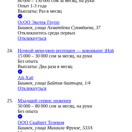
80 000
–
150 000
сом
за месяц,
на руки
Опыт 1-3 года
Выплаты: Раз в месяц
ОсОО Эвотек Групп
Бишкек, улица Ахматбека Суюмбаева, 37
Откликнитесь среди первых
Откликнуться
Ночной менеджер ресепшен — коворкинг iHub
15 000
–
30 000
сом
за месяц,
на руки
Без опыта
Выплаты: Два раза в месяц
Ай-Хаб
Бишкек, улица Байтик баатыра, 1/4
Откликнуться
Младший сервис инженер
50 000
–
80 000
сом
за месяц,
на руки
Без опыта
ООО
Скайнет Телеком
Бишкек, улица Михаила Фрунзе, 533А