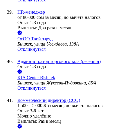
HR-менеджер
от
80 000
сом
за месяц,
до вычета налогов
Опыт 1-3 года
Выплаты: Два раза в месяц
ОсОО Твой заряд
Бишкек, улица Усенбаева, 138А
Откликнуться
Администратор торгового зала (ресепшн)
Опыт 1-3 года
KIA Center Bishkek
Бишкек, улица Жукеева-Пудовкина, 85/4
Откликнуться
Коммерческий директор (CCO)
1 500
–
5 000
$
за месяц,
до вычета налогов
Опыт 3-6 лет
Можно удалённо
Выплаты: Раз в месяц