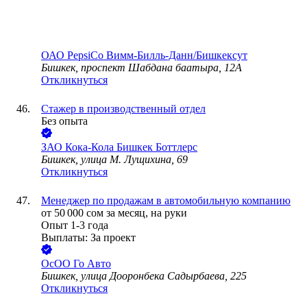
ОАО
PepsiCo Вимм-Билль-Данн/Бишкексут
Бишкек, проспект Шабдана баатыра, 12А
Откликнуться
Стажер в производственный отдел
Без опыта
ЗАО
Кока-Кола Бишкек Боттлерс
Бишкек, улица М. Лущихина, 69
Откликнуться
Менеджер по продажам в автомобильную компанию
от
50 000
сом
за месяц,
на руки
Опыт 1-3 года
Выплаты: За проект
ОсОО Го Авто
Бишкек, улица Дооронбека Садырбаева, 225
Откликнуться