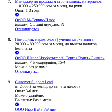
Менеджер по продажам строительных материалов
110 000
–
250 000
сом
за месяц,
на руки
Опыт 1-3 года
ОсОО М-Сервис-Плюс
Бишкек, Ошский переулок, 31
Откликнуться
Помощник маркетолога | ученик маркетолога
20 000
–
80 000
сом
за месяц,
до вычета налогов
Без опыта
ОсОО Школа Изобретателей Сергея Граня - Бишкек
Бишкек, 7-й микрорайон, 15/4
Можно без резюме
Откликнуться
Customer Support Lead
от
2 000
$
за месяц,
до вычета налогов
Опыт 3-6 лет
Можно удалённо
Выплаты: Раз в месяц
ООО
Нью Вэйв Гейминг