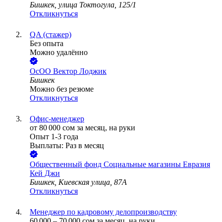
Бишкек, улица Токтогула, 125/1
Откликнуться
QA (стажер)
Без опыта
Можно удалённо
ОсОО Вектор Лоджик
Бишкек
Можно без резюме
Откликнуться
Офис-менеджер
от
80 000
сом
за месяц,
на руки
Опыт 1-3 года
Выплаты: Раз в месяц
Общественный фонд Социальные магазины Евразия
Кей Джи
Бишкек, Киевская улица, 87А
Откликнуться
Менеджер по кадровому делопроизводству
60 000
–
70 000
сом
за месяц,
на руки