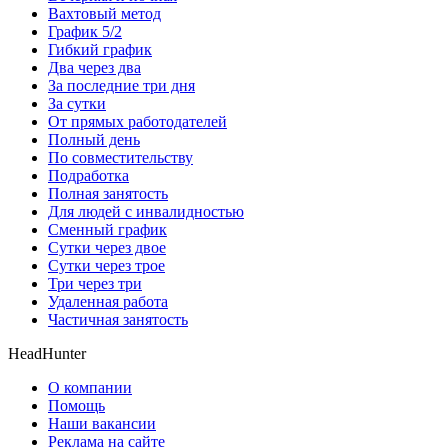
Вахтовый метод
График 5/2
Гибкий график
Два через два
За последние три дня
За сутки
От прямых работодателей
Полный день
По совместительству
Подработка
Полная занятость
Для людей с инвалидностью
Сменный график
Сутки через двое
Сутки через трое
Три через три
Удаленная работа
Частичная занятость
HeadHunter
О компании
Помощь
Наши вакансии
Реклама на сайте