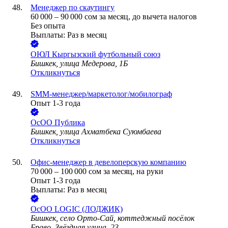
Менеджер по скаутингу
60 000
–
90 000
сом
за месяц,
до вычета налогов
Без опыта
Выплаты: Раз в месяц
ОЮЛ Кыргызский футбольный союз
Бишкек, улица Медерова, 1Б
Откликнуться
SMM-менеджер/маркетолог/мобилограф
Опыт 1-3 года
ОсОО Публика
Бишкек, улица Ахматбека Суюмбаева
Откликнуться
Офис-менеджер в девелоперскую компанию
70 000
–
100 000
сом
за месяц,
на руки
Опыт 1-3 года
Выплаты: Раз в месяц
ОсОО LOGIC (ЛОДЖИК)
Бишкек, село Орто-Сай, коттеджный посёлок
Браво, Звёздная улица, 23