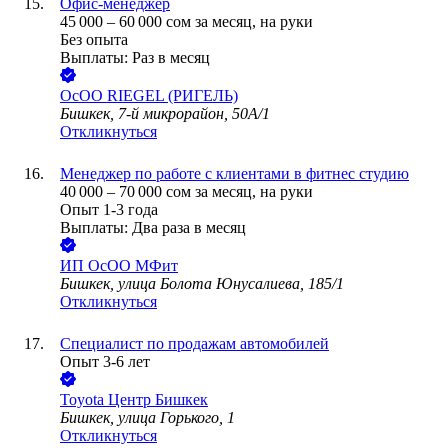
Офис-менеджер
45 000
–
60 000
сом
за месяц,
на руки
Без опыта
Выплаты: Раз в месяц
ОсОО RIEGEL (РИГЕЛЬ)
Бишкек, 7-й микрорайон, 50А/1
Откликнуться
Менеджер по работе с клиентами в фитнес студию
40 000
–
70 000
сом
за месяц,
на руки
Опыт 1-3 года
Выплаты: Два раза в месяц
ИП
ОсОО МФит
Бишкек, улица Болота Юнусалиева, 185/1
Откликнуться
Специалист по продажам автомобилей
Опыт 3-6 лет
Toyota Центр Бишкек
Бишкек, улица Горького, 1
Откликнуться