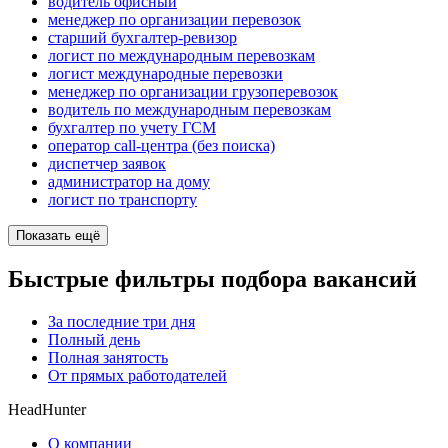
водитель офисный
менеджер по организации перевозок
старший бухгалтер-ревизор
логист по международным перевозкам
логист международные перевозки
менеджер по организации грузоперевозок
водитель по международным перевозкам
бухгалтер по учету ГСМ
оператор call-центра (без поиска)
диспетчер заявок
администратор на дому
логист по транспорту
Показать ещё
Быстрые фильтры подбора вакансий
За последние три дня
Полный день
Полная занятость
От прямых работодателей
HeadHunter
О компании