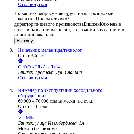
Откликнуться
По вашему запросу ещё будут появляться новые
вакансии. Присылать вам?
директор пищевого производства
Бишкек
Ключевые
слова в названии вакансии, в названии компании и в
описании вакансии
На почту
Начальник мельницы/технолог
Опыт 3-6 лет
ОсОО «ЭйчАр Лаб»
Бишкек, проспект Дэн Сяопина
Откликнуться
Инженер по эксплуатации холодильного
оборудования
60 000
–
70 000
сом
за месяц,
на руки
Опыт 1-3 года
VitaMiks
Бишкек, улица Игембердиева, 1А
Можно без резюме
Откликнитесь среди первых