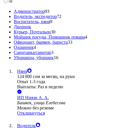
Администратор
93
Водитель, экспедитор
72
Воспитатель, няня
9
Дворник
Курьер, Почтальон
30
Мойщик посуды, Помощник повара
4
Официант, бармен, бариста
33
Охранник
4
Санитарка/санитар
3
Уборщица, уборщик
16
Няня
124 000
сом
за месяц,
на руки
Опыт 1-3 года
Выплаты: Раз в неделю
ИП
Ниязи А. А.
Бишкек, улица Елебесова
Можно без резюме
Откликнуться
Водитель