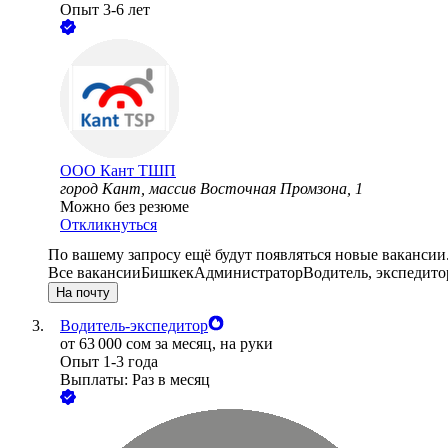
Опыт 3-6 лет
ООО
Кант ТШП
город Кант, массив Восточная Промзона, 1
Можно без резюме
Откликнуться
По вашему запросу ещё будут появляться новые вакансии
Все вакансии
Бишкек
Администратор
Водитель, экспедито
На почту
Водитель-экспедитор
от
63 000
сом
за месяц,
на руки
Опыт 1-3 года
Выплаты: Раз в месяц