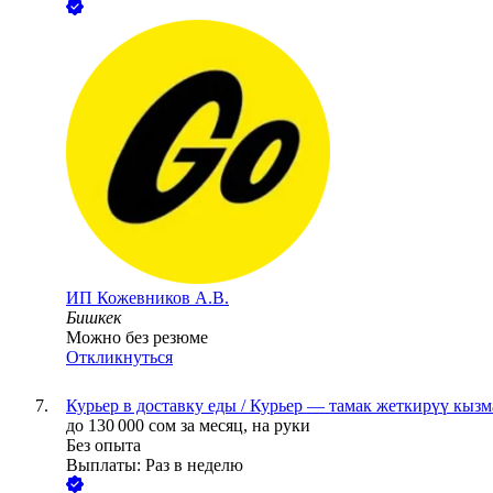
ИП
Кожевников А.В.
Бишкек
Можно без резюме
Откликнуться
Курьер в доставку еды / Курьер — тамак жеткирүү кыз
до
130 000
сом
за месяц,
на руки
Без опыта
Выплаты: Раз в неделю