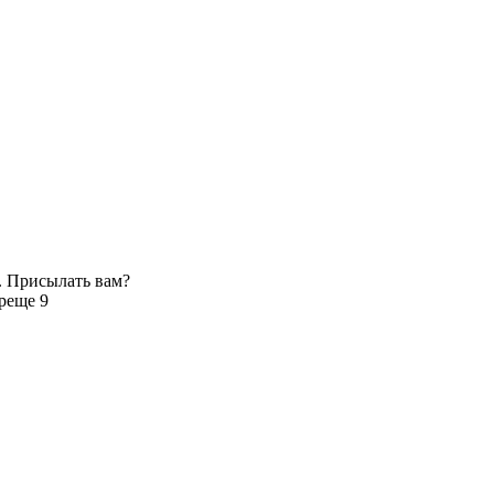
. Присылать вам?
р
еще 9