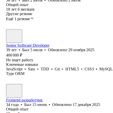
38
лет
•
Был
2 июля
•
Обновлено
2 июля
Общий опыт
18
лет
6
месяцев
Другие резюме
Ещё 1 резюме
Senior Software Developer
39
лет
•
Был
5 июля
•
Обновлено
29 ноября 2025
400 000
₽
Не ищет работу
Ключевые навыки
JavaScript
•
Sass
•
TDD
•
Git
•
HTML5
•
CSS3
•
MySQL
Type ORM
Frontend разработчик
34
года
•
Был
15 июня
•
Обновлено
17 декабря 2025
Общий опыт