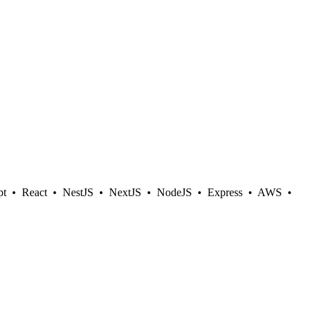
pt
•
React
•
NestJS
•
NextJS
•
NodeJS
•
Express
•
AWS
•