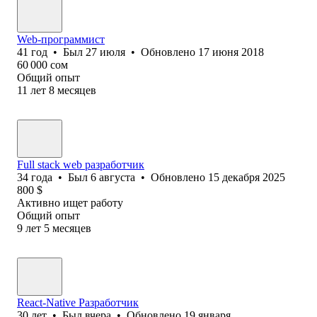
Web-программист
41
год
•
Был
27 июля
•
Обновлено
17 июня 2018
60 000
сом
Общий опыт
11
лет
8
месяцев
Full stack web разработчик
34
года
•
Был
6 августа
•
Обновлено
15 декабря 2025
800
$
Активно ищет работу
Общий опыт
9
лет
5
месяцев
React-Native Разработчик
30
лет
•
Был
вчера
•
Обновлено
19 января