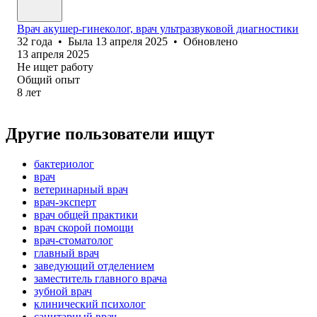
Врач акушер-гинеколог, врач ультразвуковой диагностики
32
года
•
Была
13 апреля 2025
•
Обновлено
13 апреля 2025
Не ищет работу
Общий опыт
8
лет
Другие пользователи ищут
бактериолог
врач
ветеринарный врач
врач-эксперт
врач общей практики
врач скорой помощи
врач-стоматолог
главный врач
заведующий отделением
заместитель главного врача
зубной врач
клинический психолог
санитарный врач