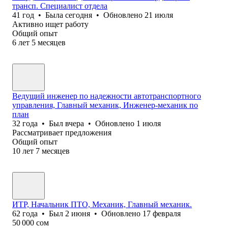
трансп. Специалист отдела
41
год
•
Была
сегодня
•
Обновлено
21 июля
Активно ищет работу
Общий опыт
6
лет
5
месяцев
Ведущий инженер по надежности автотранспортного
управления, Главный механик, Инженер-механик по
план
32
года
•
Был
вчера
•
Обновлено
1 июля
Рассматривает предложения
Общий опыт
10
лет
7
месяцев
ИТР, Начальник ПТО, Механик, Главный механик.
62
года
•
Был
2 июня
•
Обновлено
17 февраля
50 000
сом