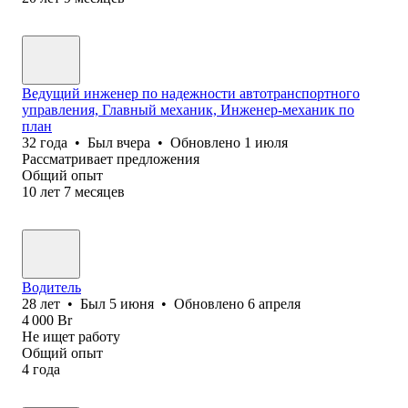
Ведущий инженер по надежности автотранспортного
управления, Главный механик, Инженер-механик по
план
32
года
•
Был
вчера
•
Обновлено
1 июля
Рассматривает предложения
Общий опыт
10
лет
7
месяцев
Водитель
28
лет
•
Был
5 июня
•
Обновлено
6 апреля
4 000
Br
Не ищет работу
Общий опыт
4
года