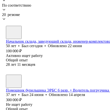
По соответствию
20 резюме
Начальник склада, заведующий склада, инженер-комплекто
50
лет
•
Был
сегодня
•
Обновлено
22 июня
100 000
₽
Активно ищет работу
Общий опыт
28
лет
11
месяцев
Помощник бурильщика ЭРБС 6 разр. + Водитель погрузчика 
37
лет
•
Был
24 июня
•
Обновлено
14 апреля
300 000
₽
Не ищет работу
Общий опыт