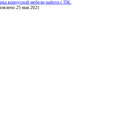
орка корпусной мебели,работа с ПК.
новлено
25 мая 2021