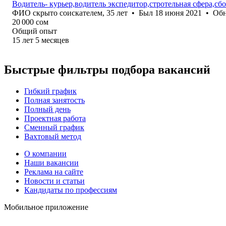
Водитель- курьер,водитель экспедитор,стротельная сфера,сб
ФИО скрыто соискателем
,
35
лет
•
Был
18 июня 2021
•
Об
20 000
сом
Общий опыт
15
лет
5
месяцев
Быстрые фильтры подбора вакансий
Гибкий график
Полная занятость
Полный день
Проектная работа
Сменный график
Вахтовый метод
О компании
Наши вакансии
Реклама на сайте
Новости и статьи
Кандидаты по профессиям
Мобильное приложение