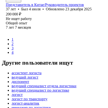
Представитель в Китае/Руководитель проектов
37
лет
•
Был
4 июля
•
Обновлено
23 декабря 2025
200 000
₽
Не ищет работу
Общий опыт
7
лет
7
месяцев
1
2
3
4
Другие пользователи ищут
ассистент логиста
ведущий логист
диспонент
ведущий специалист отдела логистики
ведущий специалист по логистике
логист
логист по транспорту
логист-аналитик
менеджер по логистике