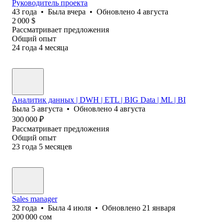
Руководитель проекта
43
года
•
Была
вчера
•
Обновлено
4 августа
2 000
$
Рассматривает предложения
Общий опыт
24
года
4
месяца
Аналитик данных | DWH | ETL | BIG Data | ML | BI
Была
5 августа
•
Обновлено
4 августа
300 000
₽
Рассматривает предложения
Общий опыт
23
года
5
месяцев
Sales manager
32
года
•
Была
4 июля
•
Обновлено
21 января
200 000
сом