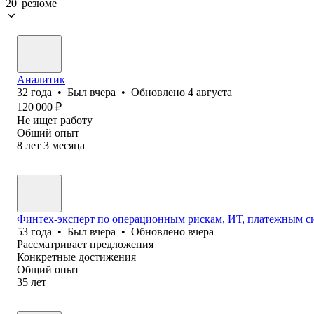
20 резюме
Аналитик
32
года
•
Был
вчера
•
Обновлено
4 августа
120 000
₽
Не ищет работу
Общий опыт
8
лет
3
месяца
Финтех-эксперт по операционным рискам, ИТ, платежным с
53
года
•
Был
вчера
•
Обновлено
вчера
Рассматривает предложения
Конкретные достижения
Общий опыт
35
лет