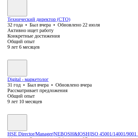
Технический директор (CTO)
32
года
•
Был
вчера
•
Обновлено
22 июля
Активно ищет работу
Конкретные достижения
Общий опыт
9
лет
6
месяцев
Digital - маркетолог
31
год
•
Был
вчера
•
Обновлено
вчера
Рассматривает предложения
Общий опыт
9
лет
10
месяцев
HSE Director/Manager|NEBOSH&IOSH|ISO 45001/14001/9001 Exp