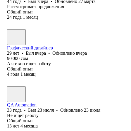
44
года
•
Был
вчера
•
Обновлено
27 марта
Рассматривает предложения
Общий опыт
24
года
1
месяц
Графический дизайнер
29
лет
•
Был
вчера
•
Обновлено
вчера
90 000
сом
Активно ищет работу
Общий опыт
4
года
1
месяц
QA Automation
33
года
•
Был
23 июля
•
Обновлено
23 июля
Не ищет работу
Общий опыт
13
лет
4
месяца