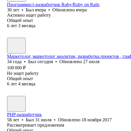
Программист-разработчик Ruby/Ruby on Rails
30
лет
•
Был
вчера
•
Обновлено
вчера
Активно ищет работу
Общий опыт
6
лет
3
месяца
Маркетолог, маркетолог аналитик, разработка проектов , гра
34
года
•
Был
сегодня
•
Обновлено
27 июля
100 000
₽
Не ищет работу
Общий опыт
6
лет
4
месяца
PHP-разработчик
58
лет
•
Был
31 июля
•
Обновлено
18 ноября 2017
Рассматривает предложения
Общий опыт