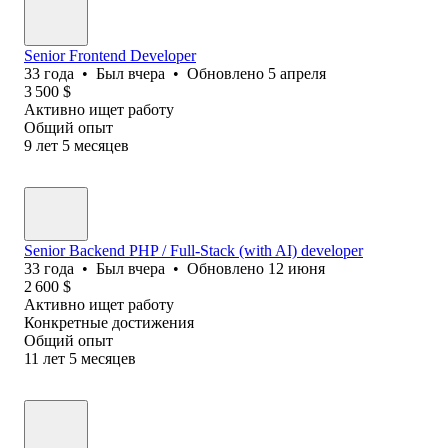
Senior Frontend Developer
33
года
•
Был
вчера
•
Обновлено
5 апреля
3 500
$
Активно ищет работу
Общий опыт
9
лет
5
месяцев
Senior Backend PHP / Full-Stack (with AI) developer
33
года
•
Был
вчера
•
Обновлено
12 июня
2 600
$
Активно ищет работу
Конкретные достижения
Общий опыт
11
лет
5
месяцев