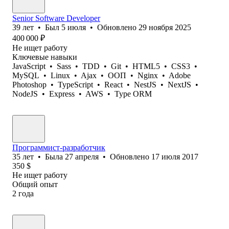
Senior Software Developer
39
лет
•
Был
5 июля
•
Обновлено
29 ноября 2025
400 000
₽
Не ищет работу
Ключевые навыки
JavaScript
•
Sass
•
TDD
•
Git
•
HTML5
•
CSS3
•
MySQL
•
Linux
•
Ajax
•
ООП
•
Nginx
•
Adobe
Photoshop
•
TypeScript
•
React
•
NestJS
•
NextJS
•
NodeJS
•
Express
•
AWS
•
Type ORM
Программист-разработчик
35
лет
•
Была
27 апреля
•
Обновлено
17 июля 2017
350
$
Не ищет работу
Общий опыт
2
года