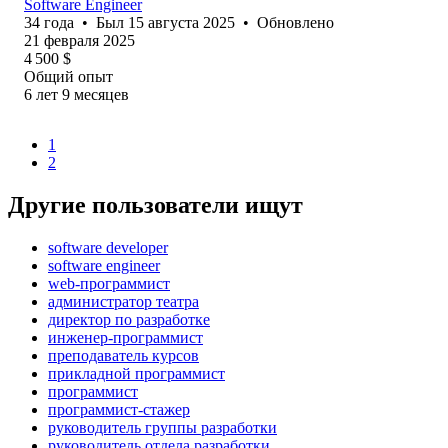
Software Engineer
34
года
•
Был
15 августа 2025
•
Обновлено
21 февраля 2025
4 500
$
Общий опыт
6
лет
9
месяцев
1
2
Другие пользователи ищут
software developer
software engineer
web-программист
администратор театра
директор по разработке
инженер-программист
преподаватель курсов
прикладной программист
программист
программист-стажер
руководитель группы разработки
руководитель отдела разработки