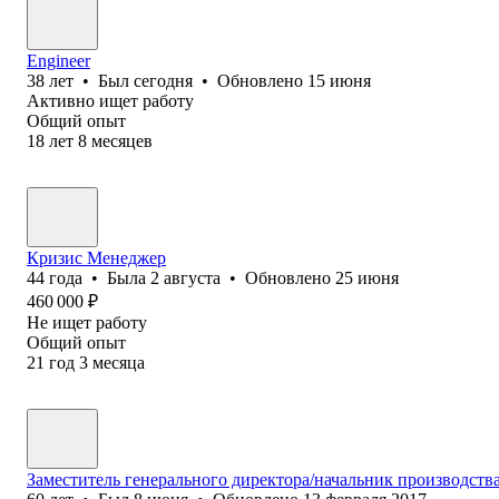
Engineer
38
лет
•
Был
сегодня
•
Обновлено
15 июня
Активно ищет работу
Общий опыт
18
лет
8
месяцев
Кризис Менеджер
44
года
•
Была
2 августа
•
Обновлено
25 июня
460 000
₽
Не ищет работу
Общий опыт
21
год
3
месяца
Заместитель генерального директора/начальник производств