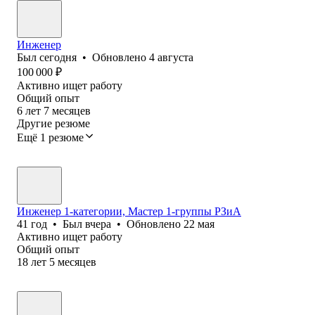
Инженер
Был
сегодня
•
Обновлено
4 августа
100 000
₽
Активно ищет работу
Общий опыт
6
лет
7
месяцев
Другие резюме
Ещё 1 резюме
Инженер 1-категории, Мастер 1-группы РЗиА
41
год
•
Был
вчера
•
Обновлено
22 мая
Активно ищет работу
Общий опыт
18
лет
5
месяцев