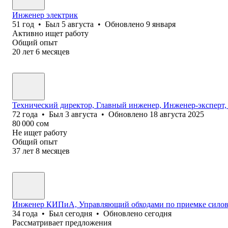
Инженер электрик
51
год
•
Был
5 августа
•
Обновлено
9 января
Активно ищет работу
Общий опыт
20
лет
6
месяцев
Технический директор, Главный инженер, Инженер-эксперт,
72
года
•
Был
3 августа
•
Обновлено
18 августа 2025
80 000
сом
Не ищет работу
Общий опыт
37
лет
8
месяцев
Инженер КИПиА, Управляющий обходами по приемке силово
34
года
•
Был
сегодня
•
Обновлено
сегодня
Рассматривает предложения