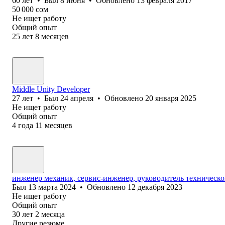
60
лет
•
Был
8 июня
•
Обновлено
13 февраля 2017
50 000
сом
Не ищет работу
Общий опыт
25
лет
8
месяцев
Middle Unity Developer
27
лет
•
Был
24 апреля
•
Обновлено
20 января 2025
Не ищет работу
Общий опыт
4
года
11
месяцев
инженер механик, сервис-инженер, руководитель техническо
Был
13 марта 2024
•
Обновлено
12 декабря 2023
Не ищет работу
Общий опыт
30
лет
2
месяца
Другие резюме