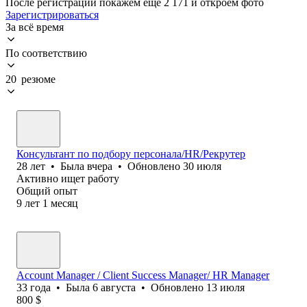
После регистрации покажем ещё 2 171 и откроем фото
Зарегистрироваться
За всё время
По соответствию
20 резюме
Консультант по подбору персонала/HR/Рекрутер
28
лет
•
Была
вчера
•
Обновлено
30 июля
Активно ищет работу
Общий опыт
9
лет
1
месяц
Account Manager / Client Success Manager/ HR Manager
33
года
•
Была
6 августа
•
Обновлено
13 июля
800
$