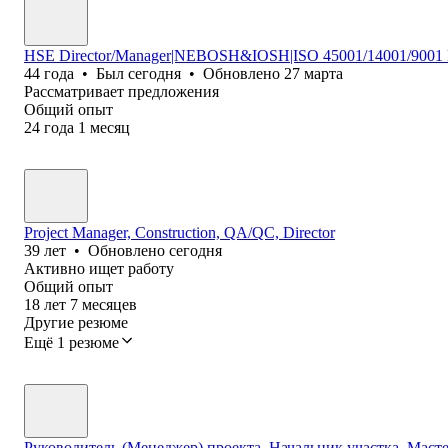
HSE Director/Manager|NEBOSH&IOSH|ISO 45001/14001/9001 Exp
44
года
•
Был
сегодня
•
Обновлено
27 марта
Рассматривает предложения
Общий опыт
24
года
1
месяц
Project Manager, Construction, QA/QC, Director
39
лет
•
Обновлено
сегодня
Активно ищет работу
Общий опыт
18
лет
7
месяцев
Другие резюме
Ещё 1 резюме
Руководитель (Менеджер) проекта, Начальник участка, Мас