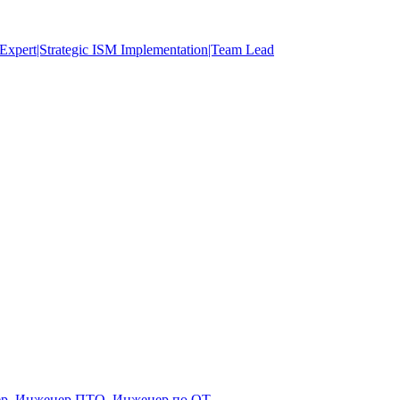
ert|Strategic ISM Implementation|Team Lead
тер, Инженер ПТО, Инженер по ОТ