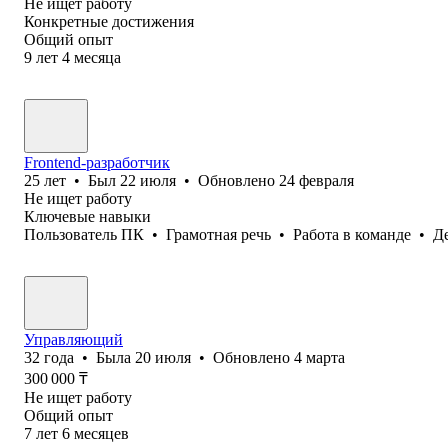
Не ищет работу
Конкретные достижения
Общий опыт
9
лет
4
месяца
Frontend-разработчик
25
лет
•
Был
22 июля
•
Обновлено
24 февраля
Не ищет работу
Ключевые навыки
Пользователь ПК
•
Грамотная речь
•
Работа в команде
•
Д
Управляющий
32
года
•
Была
20 июля
•
Обновлено
4 марта
300 000
₸
Не ищет работу
Общий опыт
7
лет
6
месяцев