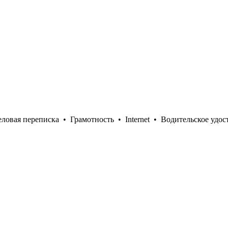
еловая переписка
•
Грамотность
•
Internet
•
Водительское удос