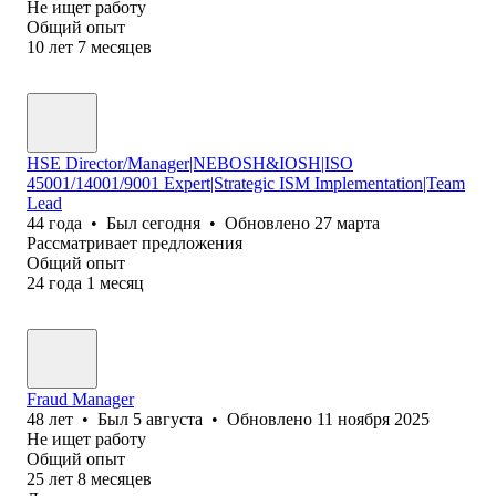
Не ищет работу
Общий опыт
10
лет
7
месяцев
HSE Director/Manager|NEBOSH&IOSH|ISO
45001/14001/9001 Expert|Strategic ISM Implementation|Team
Lead
44
года
•
Был
сегодня
•
Обновлено
27 марта
Рассматривает предложения
Общий опыт
24
года
1
месяц
Fraud Manager
48
лет
•
Был
5 августа
•
Обновлено
11 ноября 2025
Не ищет работу
Общий опыт
25
лет
8
месяцев