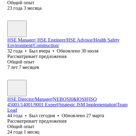
Общий опыт
23
года
3
месяца
HSE Manager/ HSE Engineer/HSE Advisor/Health Safety
Environment/Construction/
32
года
•
Был
вчера
•
Обновлено
30 июля
Рассматривает предложения
Общий опыт
7
лет
7
месяцев
HSE Director/Manager|NEBOSH&IOSH|ISO
45001/14001/9001 Expert|Strategic ISM Implementation|Team
Lead
44
года
•
Был
сегодня
•
Обновлено
27 марта
Рассматривает предложения
Общий опыт
24
года
1
месяц