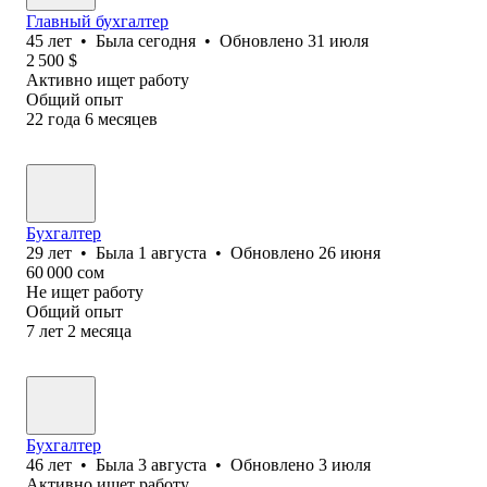
Главный бухгалтер
45
лет
•
Была
сегодня
•
Обновлено
31 июля
2 500
$
Активно ищет работу
Общий опыт
22
года
6
месяцев
Бухгалтер
29
лет
•
Была
1 августа
•
Обновлено
26 июня
60 000
сом
Не ищет работу
Общий опыт
7
лет
2
месяца
Бухгалтер
46
лет
•
Была
3 августа
•
Обновлено
3 июля
Активно ищет работу