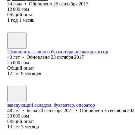
34
года
•
Обновлено
25 сентября 2017
12 000
сом
Общий опыт
1
год
1
месяц
Помощник главн‎ого бухгалтера оператор кассир
40
лет
•
Обновлено
23 октября 2017
25 000
сом
Общий опыт
12
лет
9
месяцев
заведующий складом, бухгалтер, оператор
48
лет
•
Была
20 сентября 2021
•
Обновлено
3 сентября 202
30 000
сом
Общий опыт
13
лет
3
месяца