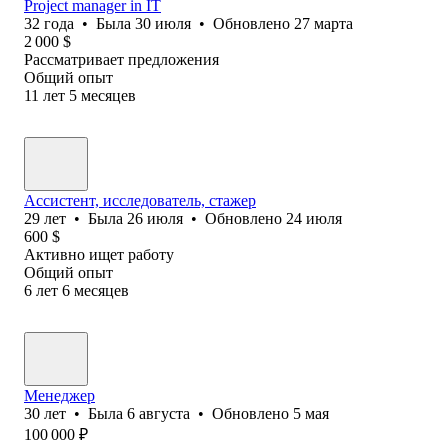
Project manager in IT
32
года
•
Была
30 июля
•
Обновлено
27 марта
2 000
$
Рассматривает предложения
Общий опыт
11
лет
5
месяцев
Ассистент, исследователь, стажер
29
лет
•
Была
26 июля
•
Обновлено
24 июля
600
$
Активно ищет работу
Общий опыт
6
лет
6
месяцев
Менеджер
30
лет
•
Была
6 августа
•
Обновлено
5 мая
100 000
₽