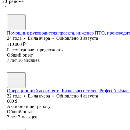
20 резюме
Помощник руководителя проекта, инженер ПТО, производит
24
года
•
Была
вчера
•
Обновлено
3 августа
110 000
₽
Рассматривает предложения
Общий опыт
7
лет
10
месяцев
Операционный ассистент | Бизнес-ассистент | Project Assistant
32
года
•
Была
вчера
•
Обновлено
4 августа
600
$
Активно ищет работу
Общий опыт
7
лет
7
месяцев