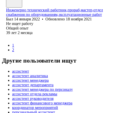
Инженерно технический работник,прораб,мастер,отдел
снабжения по оборудованиям,эксплуатационные работ
Был
14 января 2022
•
Обновлено
18 ноября 2021
Не ищет работу
Общий опыт
39
лет
2
месяца
1
2
Другие пользователи ищут
ассистент
ассистент аналитика
ассистент менеджера
ассистент департамента
ассистент менеджера по персоналу
ассистент отдела рекламы
ассистент руководителя
ассистент финансового менеджера
координатор мероприятий
персональный ассистент