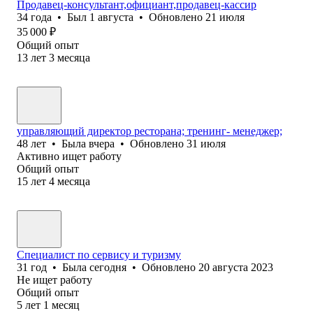
Продавец-консультант,официант,продавец-кассир
34
года
•
Был
1 августа
•
Обновлено
21 июля
35 000
₽
Общий опыт
13
лет
3
месяца
управляющий директор ресторана; тренинг- менеджер;
48
лет
•
Была
вчера
•
Обновлено
31 июля
Активно ищет работу
Общий опыт
15
лет
4
месяца
Специалист по сервису и туризму
31
год
•
Была
сегодня
•
Обновлено
20 августа 2023
Не ищет работу
Общий опыт
5
лет
1
месяц