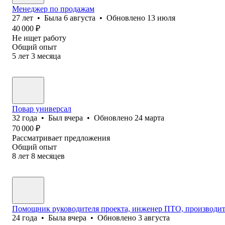
Менеджер по продажам
27
лет
•
Была
6 августа
•
Обновлено
13 июля
40 000
₽
Не ищет работу
Общий опыт
5
лет
3
месяца
Повар универсал
32
года
•
Был
вчера
•
Обновлено
24 марта
70 000
₽
Рассматривает предложения
Общий опыт
8
лет
8
месяцев
Помощник руководителя проекта, инженер ПТО, производит
24
года
•
Была
вчера
•
Обновлено
3 августа