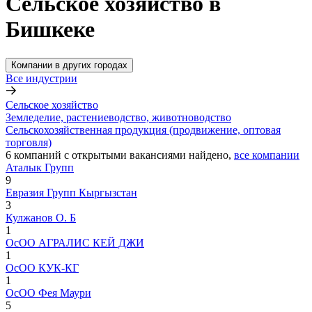
Сельское хозяйство в
Бишкеке
Компании в других городах
Все индустрии
Сельское хозяйство
Земледелие, растениеводство, животноводство
Сельскохозяйственная продукция (продвижение, оптовая
торговля)
6
компаний с открытыми вакансиями
найдено,
все компании
Аталык Групп
9
Евразия Групп Кыргызстан
3
Кулжанов О. Б
1
ОсОО АГРАЛИС КЕЙ ДЖИ
1
ОсОО КУК-КГ
1
ОсОО Фея Маури
5