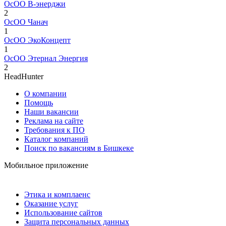
ОсОО В-энерджи
2
ОсОО Чанач
1
ОсОО ЭкоКонцепт
1
ОсОО Этернал Энергия
2
HeadHunter
О компании
Помощь
Наши вакансии
Реклама на сайте
Требования к ПО
Каталог компаний
Поиск по вакансиям в Бишкеке
Мобильное приложение
Этика и комплаенс
Оказание услуг
Использование сайтов
Защита персональных данных