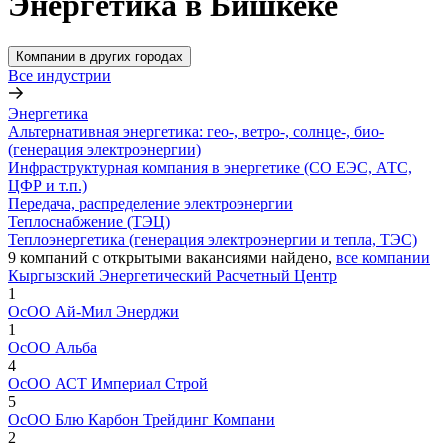
Энергетика в Бишкеке
Компании в других городах
Все индустрии
Энергетика
Альтернативная энергетика: гео-, ветро-, солнце-, био-
(генерация электроэнергии)
Инфраструктурная компания в энергетике (СО ЕЭС, АТС,
ЦФР и т.п.)
Передача, распределение электроэнергии
Теплоснабжение (ТЭЦ)
Теплоэнергетика (генерация электроэнергии и тепла, ТЭС)
9
компаний с открытыми вакансиями
найдено,
все компании
Кыргызский Энергетический Расчетный Центр
1
ОсОО Ай-Мил Энерджи
1
ОсОО Альба
4
ОсОО АСТ Империал Строй
5
ОсОО Блю Карбон Трейдинг Компани
2