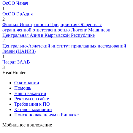
ОсОО Чанач
1
ОсОО ЭрАдия
2
Филиал Иностранного Предприятия Общества с
ограниченной ответственностью Люгонг Машинери
Центральная Азия в Кыргызской Республике
2
Центрально-Азиатский институт прикладных исследований
Земли (ЦАИИЗ)
1
Чаарат ЗААВ
3
HeadHunter
О компании
Помощь
Наши вакансии
Реклама на сайте
Требования к ПО
Каталог компаний
Поиск по вакансиям в Бишкеке
Мобильное приложение