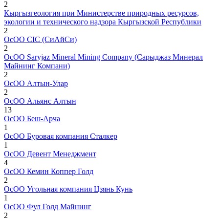
2
Кыргызгеология при Министерстве природных ресурсов,
экологии и технического надзора Кыргызской Республики
2
ОсОО CIC (СиАйСи)
2
ОсОО Saryjaz Mineral Mining Company (Сарыджаз Минерал
Майнинг Компани)
2
ОсОО Алтын-Улар
2
ОсОО Альянс Алтын
13
ОсОО Беш-Арча
1
ОсОО Буровая компания Сталкер
1
ОсОО Девент Менеджмент
4
ОсОО Кемин Коппер Голд
2
ОсОО Угольная компания Цзянь Кунь
1
ОсОО Фул Голд Майнинг
2