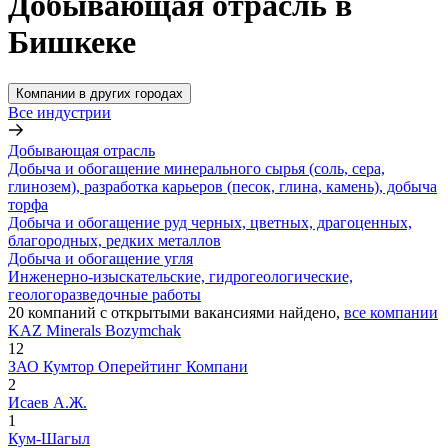
Добывающая отрасль в
Бишкеке
Компании в других городах
Все индустрии
Добывающая отрасль
Добыча и обогащение минерального сырья (соль, сера,
глинозем), разработка карьеров (песок, глина, камень), добыча
торфа
Добыча и обогащение руд черных, цветных, драгоценных,
благородных, редких металлов
Добыча и обогащение угля
Инженерно-изыскательские, гидрогеологические,
геологоразведочные работы
20
компаний с открытыми вакансиями
найдено,
все компании
KAZ Minerals Bozymchak
12
ЗАО Кумтор Оперейтинг Компани
2
Исаев А.Ж.
1
Кум-Шагыл