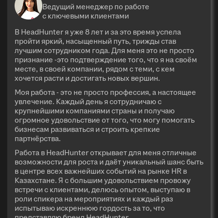
Ведущий менеджер по работе
с ключевыми клиентами
В HeadHunter я уже 8 лет и за это время успела
пройти яркий, насыщенный путь, трижды став
лучшим сотрудником года. Для меня это не просто
признание -это подтверждение того, что я на своём
месте, в своей компании, рядом с теми, с кем
хочется расти и достигать новых вершин.
Моя работа - это не просто профессия, а настоящее
увлечение. Каждый день я сотрудничаю с
крупнейшими компаниями страны и получаю
огромное удовольствие от того, что могу помогать
бизнесам развиваться и строить крепкие
партнёрства.
Работа в HeadHunter открывает для меня отличные
возможности для роста и даёт уникальный шанс быть
в центре всех важнейших событий на рынке HR в
Казахстане. Я с большим удовольствием провожу
встречи с клиентами, делюсь опытом, выступаю в
роли спикера на мероприятиях и каждый раз
испытываю искреннюю гордость за то, что
представляю бренд HeadHunter.