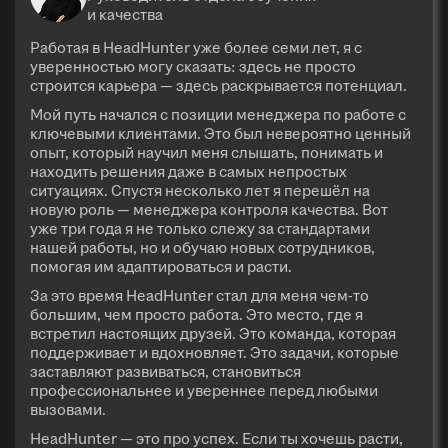
и качества
Работая в HeadHunter уже более семи лет, я с
уверенностью могу сказать: здесь не просто
строится карьера — здесь раскрывается потенциал.
Мой путь начался с позиции менеджера по работе с
ключевыми клиентами. Это был невероятно ценный
опыт, который научил меня слышать, понимать и
находить решения даже в самых непростых
ситуациях. Спустя несколько лет я перешёл на
новую роль — менеджера контроля качества. Вот
уже три года я не только слежу за стандартами
нашей работы, но и обучаю новых сотрудников,
помогая им адаптироваться и расти.
За это время HeadHunter стал для меня чем-то
большим, чем просто работа. Это место, где я
встретил настоящих друзей. Это команда, которая
поддерживает и вдохновляет. Это задачи, которые
заставляют развиваться, становиться
профессиональнее и увереннее перед любыми
вызовами.
HeadHunter — это про успех. Если ты хочешь расти,