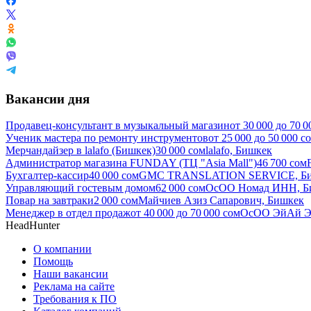
Вакансии дня
Продавец-консультант в музыкальный магазин
от
30 000
до
70 0
Ученик мастера по ремонту инструментов
от
25 000
до
50 000
с
Мерчандайзер в lalafo (Бишкек)
30 000
сом
lalafo, Бишкек
Администратор магазина FUNDAY (ТЦ "Asia Mall")
46 700
сом
Бухгалтер-кассир
40 000
сом
GMC TRANSLATION SERVICE, Б
Управляющий гостевым домом
62 000
сом
ОсОО Номад ИНН, Б
Повар на завтраки
2 000
сом
Майчиев Азиз Сапарович, Бишкек
Менеджер в отдел продаж
от
40 000
до
70 000
сом
ОсОО ЭйАй Э
HeadHunter
О компании
Помощь
Наши вакансии
Реклама на сайте
Требования к ПО