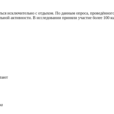
ься исключительно с отдыхом. По данным опроса, проведённого H
льной активности. В исследовании приняли участие более 100 к
отают
та