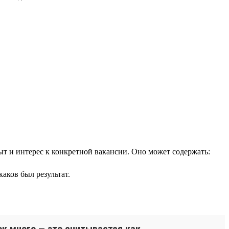
т и интерес к конкретной вакансии. Оно может содержать:
аков был результат.
ок много — это считывается как