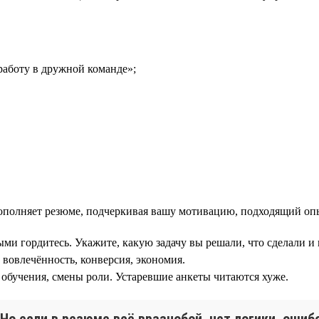
аботу в дружной команде»;
ополняет резюме, подчеркивая вашу мотивацию, подходящий опы
ми гордитесь. Укажите, какую задачу вы решали, что сделали и к
 вовлечённость, конверсия, экономия.
 обучения, смены роли. Устаревшие анкеты читаются хуже.
о если в резюме всё вразнобой, нет логики, ошиб