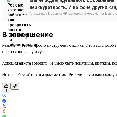
неаккуратность. И на фоне других к
Александра Моренко, HR-менеджер в HeadHunter Центра
В завершение
Резюме — это не просто инструмент отклика. Это ваш способ за
профессиональную суть.
Хорошая анкета говорит: «Я умею быть понятным, кратким, рез
Не пренебрегайте этим документом. Резюме — это ваш голос, з
1