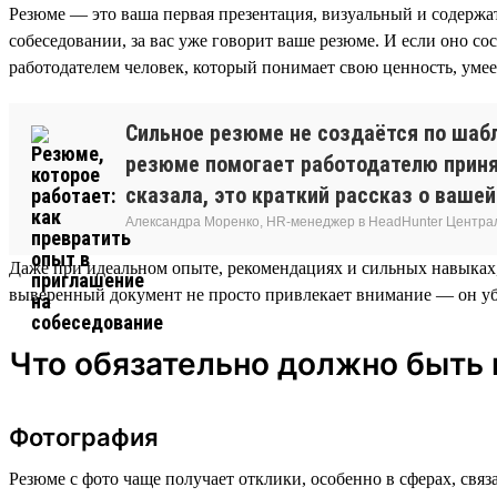
Резюме — это ваша первая презентация, визуальный и содержат
собеседовании, за вас уже говорит ваше резюме. И если оно со
работодателем человек, который понимает свою ценность, умее
Сильное резюме не создаётся по шабл
резюме помогает работодателю принят
сказала, это краткий рассказ о вашей
Александра Моренко, HR-менеджер в HeadHunter Центра
Даже при идеальном опыте, рекомендациях и сильных навыках
выверенный документ не просто привлекает внимание — он уб
Что обязательно должно быть
Фотография
Резюме с фото чаще получает отклики, особенно в сферах, св