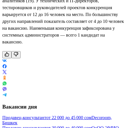
аналитиков (19). У технических и IT-директоров,
тестировщиков и руководителей проектов конкуренция
варьируется от 12 до 16 человек на место. По большинству
других направлений показатель составляет от 4 до 10 человек
на вакансию. Наименьшая конкуренция зафиксирована у
системных администраторов — всего 1 кандидат на
вакансию.
Вакансии дня
Продавец-консультант
от
22 000
до
45 000
сом
Decoroom,
Бишкек
Продавец-консультант
от
30 000
до
40 000
сом
ОсОО ЭМИО-