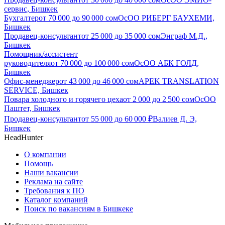
сервис, Бишкек
Бухгалтер
от
70 000
до
90 000
сом
ОсОО РИБЕРГ БАУХЕМИ,
Бишкек
Продавец-консультант
от
25 000
до
35 000
сом
Энграф М.Д.,
Бишкек
Помощник/ассистент
руководителя
от
70 000
до
100 000
сом
ОсОО АБК ГОЛД,
Бишкек
Офис-менеджер
от
43 000
до
46 000
сом
APEK TRANSLATION
SERVICE, Бишкек
Повара холодного и горячего цеха
от
2 000
до
2 500
сом
ОсОО
Паштет, Бишкек
Продавец-консультант
от
55 000
до
60 000
₽
Валиев Д. Э,
Бишкек
HeadHunter
О компании
Помощь
Наши вакансии
Реклама на сайте
Требования к ПО
Каталог компаний
Поиск по вакансиям в Бишкеке