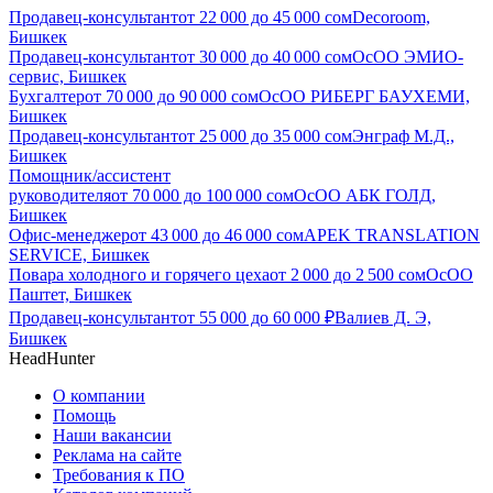
Продавец-консультант
от
22 000
до
45 000
сом
Decoroom,
Бишкек
Продавец-консультант
от
30 000
до
40 000
сом
ОсОО ЭМИО-
сервис, Бишкек
Бухгалтер
от
70 000
до
90 000
сом
ОсОО РИБЕРГ БАУХЕМИ,
Бишкек
Продавец-консультант
от
25 000
до
35 000
сом
Энграф М.Д.,
Бишкек
Помощник/ассистент
руководителя
от
70 000
до
100 000
сом
ОсОО АБК ГОЛД,
Бишкек
Офис-менеджер
от
43 000
до
46 000
сом
APEK TRANSLATION
SERVICE, Бишкек
Повара холодного и горячего цеха
от
2 000
до
2 500
сом
ОсОО
Паштет, Бишкек
Продавец-консультант
от
55 000
до
60 000
₽
Валиев Д. Э,
Бишкек
HeadHunter
О компании
Помощь
Наши вакансии
Реклама на сайте
Требования к ПО