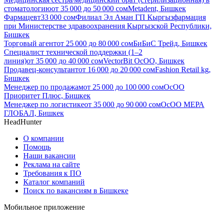
стоматологию
от
35 000
до
50 000
сом
Metadent, Бишкек
Фармацевт
33 000
сом
Филиал Эл Аман ГП Кыргызфармация
при Министерстве здравоохранения Кыргызской Республики,
Бишкек
Торговый агент
от
25 000
до
80 000
сом
БиБиС Трейд, Бишкек
Специалист технической поддержки (1–2
линия)
от
35 000
до
40 000
сом
VectorBit ОсОО, Бишкек
Продавец-консультант
от
16 000
до
20 000
сом
Fashion Retail kg,
Бишкек
Менеджер по продажам
от
25 000
до
100 000
сом
ОсОО
Приоритет Плюс, Бишкек
Менеджер по логистике
от
35 000
до
90 000
сом
ОсОО МЕРА
ГЛОБАЛ, Бишкек
HeadHunter
О компании
Помощь
Наши вакансии
Реклама на сайте
Требования к ПО
Каталог компаний
Поиск по вакансиям в Бишкеке
Мобильное приложение