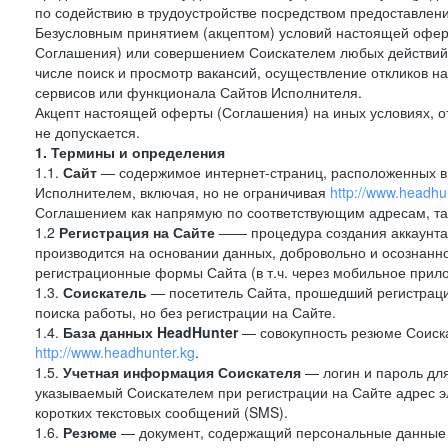
по содействию в трудоустройстве посредством предоставлен
Безусловным принятием (акцептом) условий настоящей оферт
Соглашения) или совершением Соискателем любых действий,
числе поиск и просмотр вакансий, осуществление откликов н
сервисов или функционала Сайтов Исполнителя.
Акцепт настоящей оферты (Соглашения) на иных условиях, от
не допускается.
1. Термины и определения
1.1.
Сайт
— содержимое интернет-страниц, расположенных в с
Исполнителем, включая, но не ограничивая
http://www.headhu
Соглашением как напрямую по соответствующим адресам, так
1.2
Регистрация на Сайте
—— процедура создания аккаунта 
производится на основании данных, добровольно и осознанн
регистрационные формы Сайта (в т.ч. через мобильное прило
1.3.
Соискатель
— посетитель Сайта, прошедший регистраци
поиска работы, но без регистрации на Сайте.
1.4.
База данных HeadHunter
— совокупность резюме Соиска
http://www.headhunter.kg
.
1.5.
Учетная информация Соискателя
— логин и пароль для
указываемый Соискателем при регистрации на Сайте адрес 
коротких текстовых сообщений (SMS).
1.6.
Резюме
— документ, содержащий персональные данные