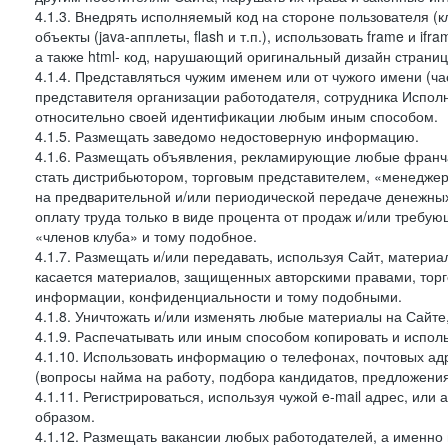
4.1.3. Внедрять исполняемый код на стороне пользователя (клие
объекты (java-апплеты, flash и т.п.), использовать frame и 
а также html- код, нарушающий оригинальный дизайн страниц
4.1.4. Представляться чужим именем или от чужого имени (ча
представителя организации работодателя, сотрудника Испол
относительно своей идентификации любым иным способом.
4.1.5. Размещать заведомо недостоверную информацию.
4.1.6. Размещать объявления, рекламирующие любые франча
стать дистрибьютором, торговым представителем, «менеджер
на предварительной и/или периодической передаче денежн
оплату труда только в виде процента от продаж и/или требу
«членов клуба» и тому подобное.
4.1.7. Размещать и/или передавать, используя Сайт, материа
касается материалов, защищенных авторскими правами, тор
информации, конфиденциальности и тому подобными.
4.1.8. Уничтожать и/или изменять любые материалы на Сайте
4.1.9. Распечатывать или иным способом копировать и испо
4.1.10. Использовать информацию о телефонах, почтовых ад
(вопросы найма на работу, подбора кандидатов, предложения
4.1.11. Регистрироваться, используя чужой e-mail адрес, или
образом.
4.1.12. Размещать вакансии любых работодателей, а именно