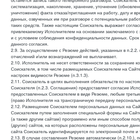
останется запись такого телефонного разговора. Соискатель 
систематизация, накопление, хранение, уточнение (обновлен
уничтожение) факта отказа/приглашения на работу, дату и в
данных, озвученных им при разговоре с потенциальным рабо
таких средств. Также настоящим Соискатель выражает согла
привлекаемому Исполнителем на основании заключаемого с э
и с условием соблюдения конфиденциальности данных. Срок 
данного согласия.
2.9. За осуществление с Резюме действий, указанных в п.2.2
отчислений и\или вознаграждений не выплачивает.
2.10. Исполнитель не несет ответственности за сохранение 
Соискателя, в том числе размещаемых Соискателем на Сайте
настроек видимости Резюме (п.3.1.3).
2.11. Соискатель в целях выполнения обязательств по наст
Соискателя (п.2.3. Соглашения) предоставляет согласие Ис
предоставленных Соискателем в виде Резюме, любым третьи
(право Исполнителя на трансграничную передачу персональ
2.12. Размещение Соискателем персональных данных на Сай
Соискателем путем заполнения специальной формы на Сайте,
(а также другим сайтам) программно или иным способом пол
(других) сайтов, на которых расположены персональные данн
сайта Соискатель идентифицируется по электронной почте и 
2.13. В случае составления Резюме автоматически (п.2.10.), 