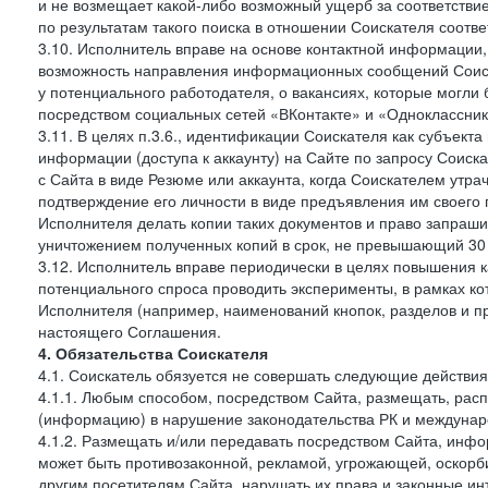
и не возмещает какой-либо возможный ущерб за соответствие 
по результатам такого поиска в отношении Соискателя соот
3.10. Исполнитель вправе на основе контактной информации,
возможность направления информационных сообщений Соиск
у потенциального работодателя, о вакансиях, которые могл
посредством социальных сетей «ВКонтакте» и «Одноклассники
3.11. В целях п.3.6., идентификации Соискателя как субъек
информации (доступа к аккаунту) на Сайте по запросу Соиск
с Сайта в виде Резюме или аккаунта, когда Соискателем утр
подтверждение его личности в виде предъявления им своего 
Исполнителя делать копии таких документов и право запраш
уничтожением полученных копий в срок, не превышающий 30 
3.12. Исполнитель вправе периодически в целях повышения к
потенциального спроса проводить эксперименты, в рамках 
Исполнителя (например, наименований кнопок, разделов и пр
настоящего Соглашения.
4. Обязательства Соискателя
4.1. Соискатель обязуется не совершать следующие действия
4.1.1. Любым способом, посредством Сайта, размещать, расп
(информацию) в нарушение законодательства РК и междунаро
4.1.2. Размещать и/или передавать посредством Сайта, инфо
может быть противозаконной, рекламой, угрожающей, оскорби
другим посетителям Сайта, нарушать их права и законные ин